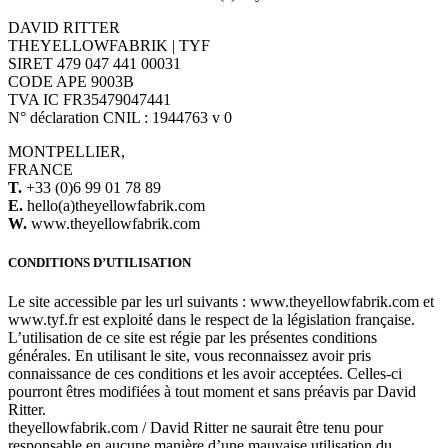
DAVID RITTER
THEYELLOWFABRIK | TYF
SIRET 479 047 441 00031
CODE APE 9003B
TVA IC FR35479047441
N° déclaration CNIL : 1944763 v 0
MONTPELLIER,
FRANCE
T.
+33 (0)6 99 01 78 89
E.
hello(a)theyellowfabrik.com
W.
www.theyellowfabrik.com
CONDITIONS D’UTILISATION
Le site accessible par les url suivants : www.theyellowfabrik.com et
www.tyf.fr est exploité dans le respect de la législation française.
L’utilisation de ce site est régie par les présentes conditions
générales. En utilisant le site, vous reconnaissez avoir pris
connaissance de ces conditions et les avoir acceptées. Celles-ci
pourront êtres modifiées à tout moment et sans préavis par David
Ritter.
theyellowfabrik.com / David Ritter ne saurait être tenu pour
responsable en aucune manière d’une mauvaise utilisation du