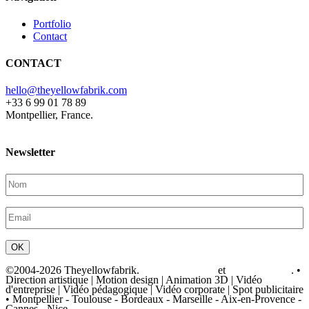
Portfolio
Contact
CONTACT
hello@theyellowfabrik.com
+33 6 99 01 78 89
Montpellier, France.
Newsletter
©2004-
2026
Theyellowfabrik
.
Mentions légales
et
Privacy Policy
. •
Direction artistique
|
Motion design
|
Animation 3D
|
Vidéo
d'entreprise
|
Vidéo pédagogique
|
Vidéo corporate
|
Spot publicitaire
•
Montpellier - Toulouse - Bordeaux - Marseille - Aix-en-Provence -
Cannes - Nice