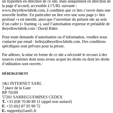
un hyperlien en direction de ce site, mais uniquement en direction de
la page d’accueil, accessible à l’URL suivante :
www.theyellowfabrik.com, à condition que ce lien s’ouvre dans une
nouvelle fenêtre. En particulier un lien vers une sous page (« lien
profond ») est interdit, ainsi que l’ouverture du présent site au sein
d’un cadre (« framing »), sauf l’autorisation expresse et préalable de
theyellowfabrik.com / David Ritter.
Pour toute demande d’autorisation ou d’information, veuillez nous
contacter par email : hello(a)theyellowfabrik.com. Des conditions
spécifiques sont prévues pour la presse.
Par ailleurs, la mise en forme de ce site a nécessité le recours à des
sources externes dont nous avons acquis les droits ou dont les droits
d’utilisation sont ouverts :
HÉBERGEMENT
1&1 INTERNET SARL
7 place de la Gare
BP 70109
57201 SARREGUEMINES CEDEX
T.
+33 (0)9 70 80 89 11 (appel non surtaxé)
F.
+33 (0)3 87 95 99 72
E.
support(a)1and1.fr