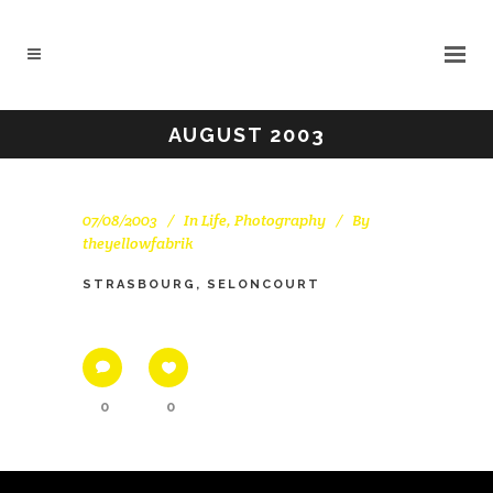
AUGUST 2003
07/08/2003
In
Life
,
Photography
By
theyellowfabrik
STRASBOURG, SELONCOURT
0
0