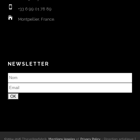
+33 6 99 01 78 89
Montpellier, France.
NEWSLETTER
©2004-
2026
Theyellowfabrik
.
Mentions légales
et
Privacy Policy
. •
Direction artistique
|