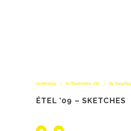
16/08/2009
In
Illustration
,
Life
By
theyello
ÉTEL ’09 – SKETCHES