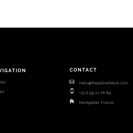
CONTACT
VIGATION
olio
hello@theyellowfabrik.com
act
+33 6 99 01 78 89
Montpellier, France.