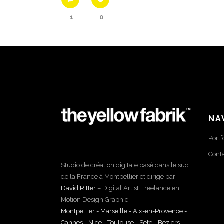
1
0
NA
Portf
Cont
Studio de création digitale basé dans le sud
de la France à Montpellier et dirigé par
David Ritter
– Digital Artist Freelance en
Motion Design Graphic.
Montpellier - Marseille - Aix-en-Provence -
Cannes - Nice - Toulouse - Sète - Béziers