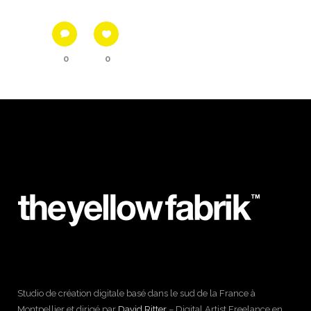
0
0
Studio de création digitale basé dans le sud de la France à
Montpellier et dirigé par
David Ritter
– Digital Artist Freelance en