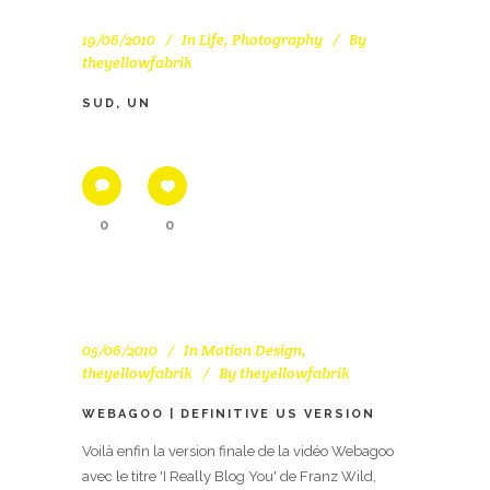
19/06/2010
In
Life
,
Photography
By
theyellowfabrik
SUD, UN
0
0
05/06/2010
In
Motion Design
,
theyellowfabrik
By
theyellowfabrik
WEBAGOO | DEFINITIVE US VERSION
Voilà enfin la version finale de la vidéo Webagoo
avec le titre 'I Really Blog You' de Franz Wild,