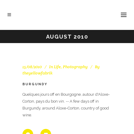
AUGUST 2010
15/08/2010
In
Life
,
Photography
By
theyellowfabrik
BURGUNDY
Quelques jours off en Bourgogne, autour d'Aloxe-
Corton, pays du bon vin. -- A few days off in
Burgundy, around Aloxe-Corton, country of good
wine.