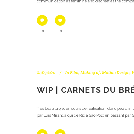
communication as feminine and discreet as the compan
0
0
01/03/2011
In
Film
,
Making of
,
Motion Design
,
WIP | CARNETS DU BRÉ
Très beau projet en cours de réalisation, donc peu d'i
par Luis Miranda qui de Rio à Sao Polo en passant par S