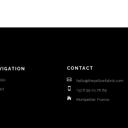
CONTACT
VIGATION
olio
hello@theyellowfabrik.com
act
+33 6 99 01 78 89
Montpellier, France.