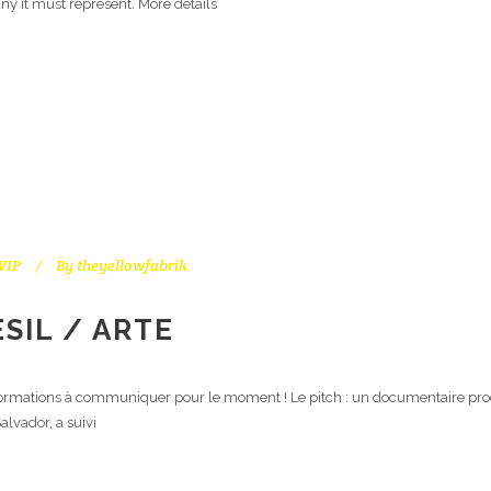
y it must represent. More details
WIP
By
theyellowfabrik
SIL / ARTE
nformations à communiquer pour le moment ! Le pitch : un documentaire produ
alvador, a suivi