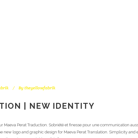
MARCH 2011
abrik
By
theyellowfabrik
ION | NEW IDENTITY
r Maeva Perat Traduction. Sobriété et finesse pour une communication aussi f
of the new logo and graphic design for Maeva Perat Translation. Simplicity and 