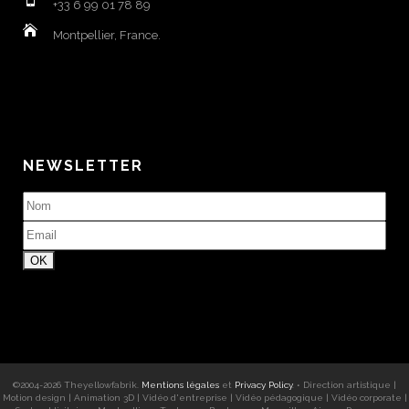
+33 6 99 01 78 89
Montpellier, France.
NEWSLETTER
©2004-
2026
Theyellowfabrik
.
Mentions légales
et
Privacy Policy
. •
Direction artistique
|
Motion design
|
Animation 3D
|
Vidéo d'entreprise
|
Vidéo pédagogique
|
Vidéo corporate
|