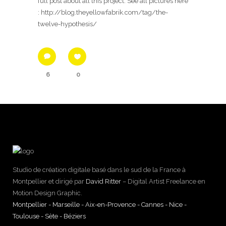
full post about all this project. See all pictures here
: http://blog.theyellowfabrik.com/tag/the-
twelve-hypothesis/
6
0
Studio de création digitale basé dans le sud de la France à
Montpellier et dirigé par
David Ritter
– Digital Artist Freelance en
Motion Design Graphic.
Montpellier - Marseille - Aix-en-Provence - Cannes - Nice -
Toulouse - Sète - Béziers