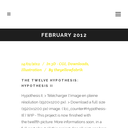
FEBRUARY 2012
14/02/2012
In
3D - CGI
,
Downloads
,
Illustration
By
theyellowfabrik
THE TWELVE HYPOTHESIS:
HYPOTHESIS II
Hypothesis II, > Télécharger l'image en pleine
résolution (1920x1200 px). > Download a full size
(1920x1200 px) image. ( [cc_counter#Hypothesis-
II] ) WIP - This project is now finished with
the twelfth picture. More informations soon, in a