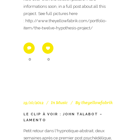
informations soon, in a full post about all this
project. See full pictures here
: http://www.theyellowfabrik.com/portfolio-
item/the-twelve-hypothesis-project/
0
0
19/10/2012
In
Music
By
theyellowfabrik
LE CLIP À VOIR : JOHN TALABOT –
LAMENTO
Petit retour dans l'hypnotique-abstrait, deux
semaines après ce premier post psychédélique,