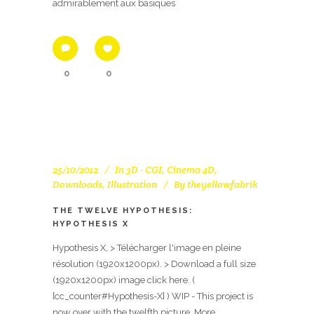
admirablement aux basiques
0
0
25/10/2012
In
3D - CGI
,
Cinema 4D
,
Downloads
,
Illustration
By
theyellowfabrik
THE TWELVE HYPOTHESIS:
HYPOTHESIS X
Hypothesis X, > Télécharger l'image en pleine
résolution (1920x1200px). > Download a full size
(1920x1200px) image click here. (
[cc_counter#Hypothesis-X] ) WIP - This project is
now over with the twelfth picture. More