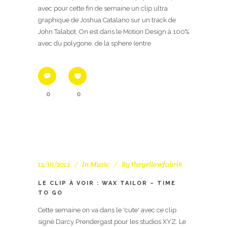
avec pour cette fin de semaine un clip ultra
graphique de Joshua Catalano sur un track de
John Talabot. On est dans le Motion Design à 100%
avec du polygone, de la sphere (entre
0
0
12/10/2012
In
Music
By
theyellowfabrik
LE CLIP À VOIR : WAX TAILOR – TIME
TO GO
Cette semaine on va dans le 'cute' avec ce clip
signé Darcy Prendergast pour les studios XYZ. Le