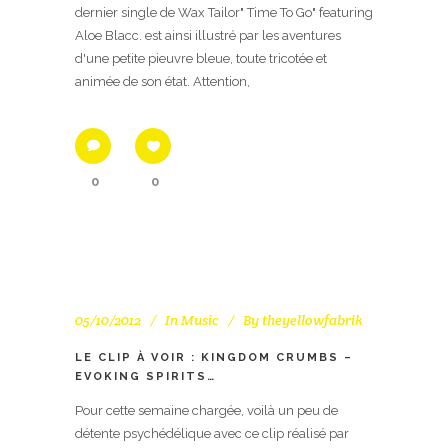
dernier single de Wax Tailor" Time To Go" featuring
Aloe Blacc. est ainsi illustré par les aventures
d'une petite pieuvre bleue, toute tricotée et
animée de son état. Attention,
0
0
05/10/2012
In
Music
By
theyellowfabrik
LE CLIP À VOIR : KINGDOM CRUMBS –
EVOKING SPIRITS…
Pour cette semaine chargée, voilà un peu de
détente psychédélique avec ce clip réalisé par