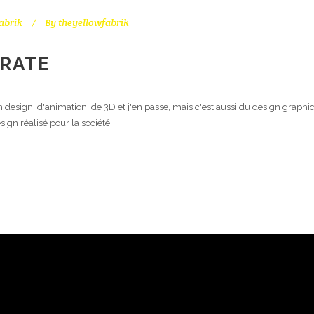
abrik
By
theyellowfabrik
RATE
sign, d'animation, de 3D et j'en passe, mais c'est aussi du design graphiq
sign réalisé pour la société