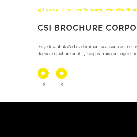
19/09/2013
In
Graphic Design
,
Print
,
theyellowf
CSI BROCHURE CORPO
theyellowfabrik c'est évidemment beaucoup de motion de
dernière brochure print - 32 pages - mise en page et de
0
0