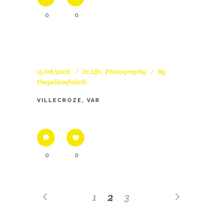
0
0
15/08/2006
In
Life
,
Photography
By
theyellowfabrik
VILLECROZE, VAR
0
0
1
2
3