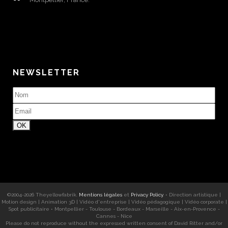
NEWSLETTER
©2004-
2026
Theyellowfabrik
.
Mentions légales
et
Privacy Policy
. •
Direction artistique
|
Motion design
|
Animation 3D
|
Vidéo d'entreprise
|
Vidéo pédagogique
|
Vidéo corporate
|
Spot publicitaire
•
Montpellier - Toulouse - Bordeaux - Marseille - Aix-en-Provence -
Cannes - Nice
Please do not reproduce without the expressed written consent of
David Ritter
and/or