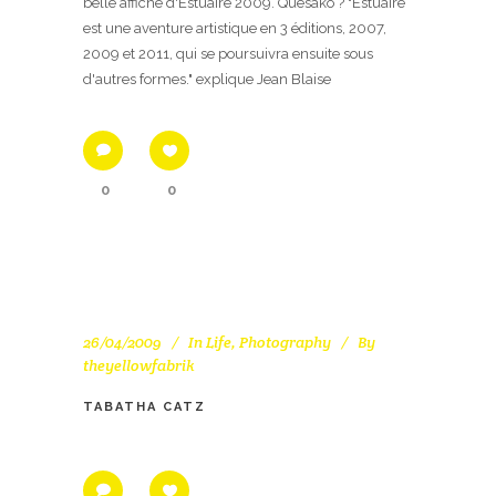
belle affiche d'Estuaire 2009. Quesako ? "Estuaire
est une aventure artistique en 3 éditions, 2007,
2009 et 2011, qui se poursuivra ensuite sous
d'autres formes." explique Jean Blaise
0
0
26/04/2009
In
Life
,
Photography
By
theyellowfabrik
TABATHA CATZ