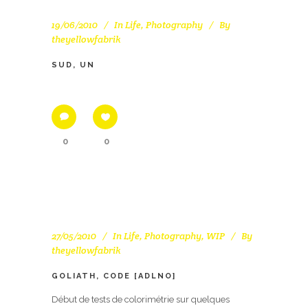
19/06/2010
In
Life
,
Photography
By
theyellowfabrik
SUD, UN
0
0
27/05/2010
In
Life
,
Photography
,
WIP
By
theyellowfabrik
GOLIATH, CODE [ADLNO]
Début de tests de colorimétrie sur quelques