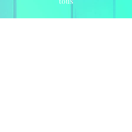
tous
Définir les nouveaux
standards de la domotique
en favorisant des outils
intelligents d’aide à la vente.
Vidéo à paraître prochainement.