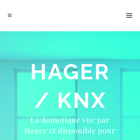
HAGER
/ KNX
La domotique vue par
Hager et disponible pour