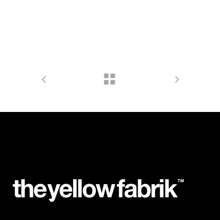
Coiffure :
Dimitry Kasimov
Maquillage :
Julie Marchand
Stagiaire déco :
Hélène Weisgerber
Montage & Post FX :
David Ritter
Musique :
MCD Club Recordings