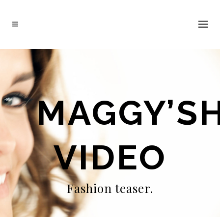
MAGGY’S
VIDEO
Fashion teaser.