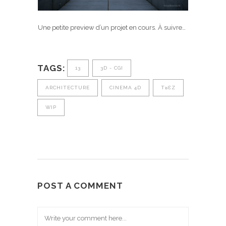
Une petite preview d’un projet en cours. À suivre…
TAGS:
13
3D - CGI
ARCHITECTURE
CINEMA 4D
TʁƐZ
WIP
POST A COMMENT