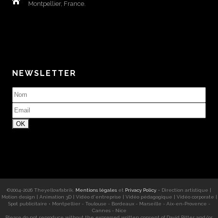
Montpellier, France.
NEWSLETTER
©2004-
2026
Theyellowfabrik
.
Mentions légales
et
Privacy Policy
. •
Direction artistique
|
Motion design
|
Animation 3D
|
Vidéo d'entreprise
|
Vidéo pédagogique
|
Vidéo corporate
|
Spot publicitaire
•
Montpellier - Toulouse - Bordeaux - Marseille - Aix-en-Provence -
Cannes - Nice
Please do not reproduce without the expressed written consent of
David Ritter
and/or