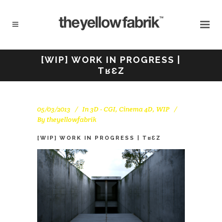
[WIP] WORK IN PROGRESS |
TʁƐZ
05/03/2013
In
3D - CGI
,
Cinema 4D
,
WIP
By
theyellowfabrik
[WIP] WORK IN PROGRESS | TʁƐZ