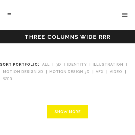
THREE COLUMNS WIDE RRR
SORT PORTFOLIO:
ALL
3D
IDENTITY
ILLUSTRATION
MOTION DESIGN 2D
MOTION DESIGN 3D
VFX
VIDEO
WEB
SHOW MORE